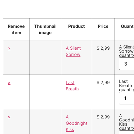
Remove
Thumbnail
Product
Price
Quant
item
image
A Silent
×
A Silent
$ 2,99
Sorrow
Sorrow
quantit
Last
×
Last
$ 2,99
Breath
Breath
quantit
A
×
A
$ 2,99
Goodni
Goodnight
Kiss
quantit
Kiss